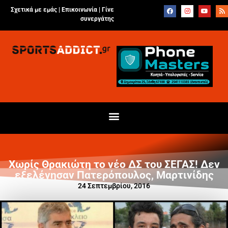
Σχετικά με εμάς |
Επικοινωνία
|
Γίνε
συνεργάτης
Χωρίς Θρακιώτη το νέο ΔΣ του ΣΕΓΑΣ! Δεν
εξελέγησαν Πατερόπουλος, Μαρτινίδης
24 Σεπτεμβρίου, 2016