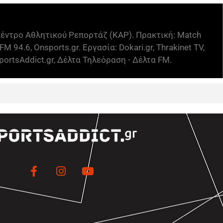
έντρο Αθλητικού Ρεπορτάζ (ΚΑΡ). Πρακτική: Match
FM 94.6, Onsports.gr. Εργασία: Dokari.gr, Thrakinet TV,
ortsAddict.gr, Δέλτα Τηλεόραση - Δέλτα FM.