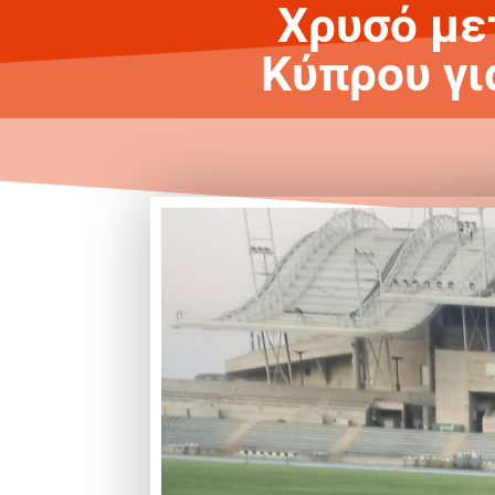
Χρυσό με
Κύπρου γι