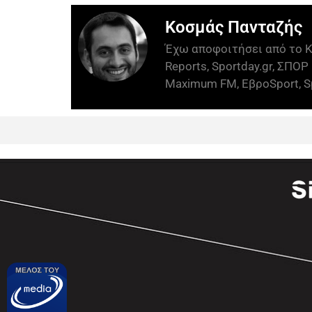
Κοσμάς Πανταζής
Έχω αποφοιτήσει από το Κ
Reports, Sportday.gr, ΣΠΟΡ 
Maximum FM, ΕβροSport, Sp