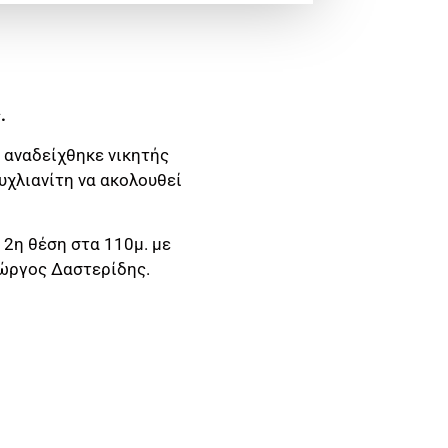
ς.
 αναδείχθηκε νικητής
υχλιανίτη να ακολουθεί
 2η θέση στα 110μ. με
ιώργος Δαστερίδης.