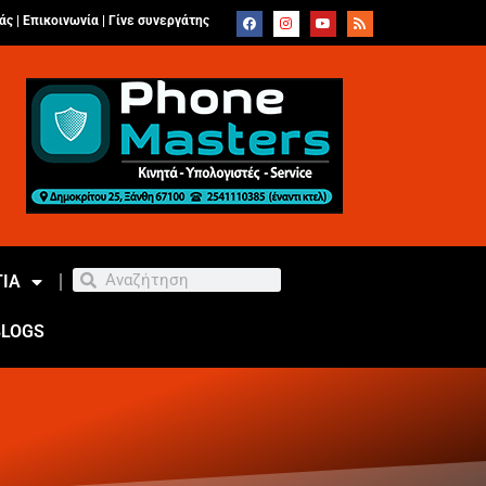
άς |
Επικοινωνία
|
Γίνε συνεργάτης
ΙΑ
BLOGS