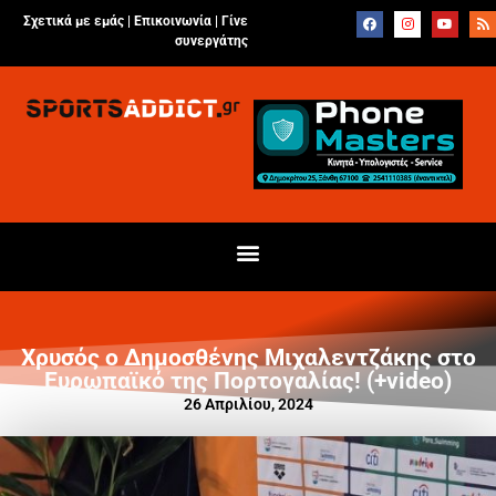
Σχετικά με εμάς |
Επικοινωνία
|
Γίνε
συνεργάτης
Χρυσός ο Δημοσθένης Μιχαλεντζάκης στο
Ευρωπαϊκό της Πορτογαλίας! (+video)
26 Απριλίου, 2024