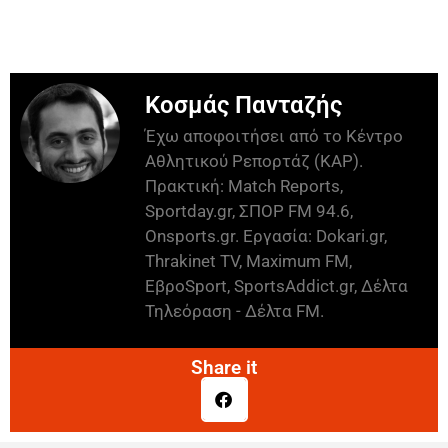
Κοσμάς Πανταζής
Έχω αποφοιτήσει από το Κέντρο
Αθλητικού Ρεπορτάζ (ΚΑΡ).
Πρακτική: Match Reports,
Sportday.gr, ΣΠΟΡ FM 94.6,
Onsports.gr. Εργασία: Dokari.gr,
Thrakinet TV, Maximum FM,
ΕβροSport, SportsAddict.gr, Δέλτα
Τηλεόραση - Δέλτα FM.
Share it