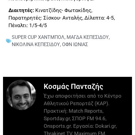
Διαιτητές:
Κινατζίδης- Φωτακίδης,
Παρατηρητές: Σίσκου- Ανταλής, Δίλεπτα: 4-5,
Πέναλτι: 1/5-4/5
SUPER CUP ΧΑΝΤΜΠΟΛ
,
ΜΑΓΔΑ ΚΕΠΕΣΙΔΟΥ
,
ΝΙΚΟΛΙΝΑ ΚΕΠΕΣΙΔΟΥ
,
ΟΦΝ ΙΩΝΙΑΣ
Κοσμάς Πανταζής
Έχω αποφοιτήσει από το Κέντρο
Αθλητικού Ρεπορτάζ (ΚΑΡ).
Πρακτική: Match Reports,
Sportday.gr, ΣΠΟΡ FM 94.6,
Onsports.gr. Εργασία: Dokari.gr,
Thrakinet TV, Maximum FM,