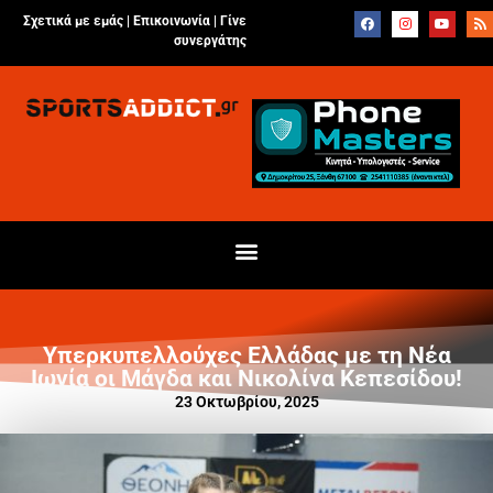
Σχετικά με εμάς |
Επικοινωνία
|
Γίνε
συνεργάτης
Υπερκυπελλούχες Ελλάδας με τη Νέα
Ιωνία οι Μάγδα και Νικολίνα Κεπεσίδου!
23 Οκτωβρίου, 2025