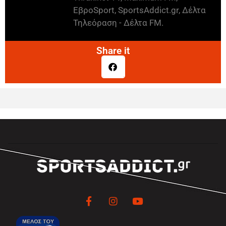
ΕβροSport, SportsAddict.gr, Δέλτα
Τηλεόραση - Δέλτα FM.
Share it