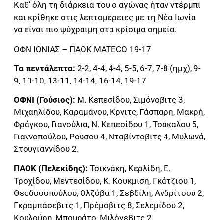
Καθ’ όλη τη διάρκεια του ο αγώνας ήταν ντέρμπι
και κρίθηκε στις λεπτομέρειες με τη Νέα Ιωνία
να είναι πιο ψύχραιμη στα κρίσιμα σημεία.
ΟΦΝ ΙΩΝΙΑΣ – ΠΑΟΚ MATECO 19-17
Τα πεντάλεπτα:
2-2, 4-4, 4-4, 5-5, 6-7, 7-8 (ημχ), 9-
9, 10-10, 13-11, 14-14, 16-14, 19-17
ΟΦΝΙ (Γούσιος):
Μ. Κεπεσίδου, Σιμόνοβιτς 3,
Μιχαηλίδου, Καραμάνου, Κρνιτς, Γάσπαρη, Μακρή,
Φράγκου, Γιανούλια, Ν. Κεπεσίδου 1, Τσάκαλου 5,
Γιαννοπούλου, Ρούσου 4, Νταβίντοβιτς 4, Μυλωνά,
Στουγιαννίδου 2.
ΠΑΟΚ (Πελεκίδης):
Τσικνάκη, Κερλίδη, Ε.
Τροχίδου, Μεντεσίδου, Κ. Κουκμίση, Γκάτζιου 1,
Θεοδοσοπούλου, Ολζόβα 1, Σεβδίλη, Ανδρίτσου 2,
Γκραμπάσεβιτς 1, Πρέμοβιτς 8, Σελεμίδου 2,
Κουλούρη, Μπουράτο, Μιλόγεβιτς 2.