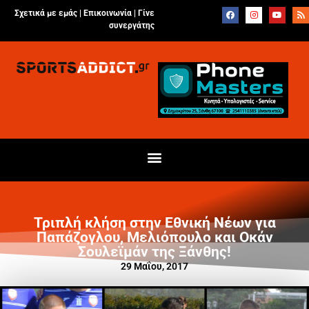
Σχετικά με εμάς |
Επικοινωνία
|
Γίνε
συνεργάτης
Τριπλή κλήση στην Εθνική Νέων για
Παπάζογλου, Μελιόπουλο και Οκάν
Σουλεϊμάν της Ξάνθης!
29 Μαΐου, 2017