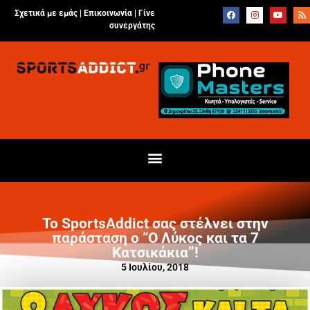
Σχετικά με εμάς |
Επικοινωνία
|
Γίνε
συνεργάτης
Το SportsAddict σας στέλνει στην
παράσταση ο “Ο Λύκος και τα 7
Κατσικάκια”!
5 Ιουλίου, 2018