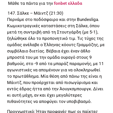
Μάθε τα πάντα για την
fonbet
ελλαδα
Σάλκε – Μάιντζ (21:30)
Περνάμε στο ποδόσφαιρο και στην Bundesliga.
Κωμικοτραγικές καταστάσεις στη Σάλκε, όπου
μετά τη συντριβή από τη Στουτγάρδη (με 5-1),
ξηλώθηκε όλο το προπονητικό τιμ. Τις τύχες της
ομάδας ανέλαβε ο Έλληνας κόουτς Γραμμόζης, με
συμβόλαιο διετίας. Βέβαια έχει έναν άθλο
μπροστά του με την ομάδα ουραγό στους 9
βαθμούς, στο -9 από τα μπαράζ παραμονής, με 11
αγωνιστικές να απομένουν για να ολοκληρωθεί
το πρωτάθλημα. Μία θέση από πάνω της είναι η
Μάιντζ, που προέρχεται από πισωγύρισμα και
εντός έδρας ήττα από την Άουγκσμπουργκ. Δίνει
κι αυτή μάχη, αν και έχει μεγαλύτερες
πιθανότητες να αποφύγει τον υποβιβασμό.
Προγνωστικό:
Ήταν προφανές πως οι παίκτες