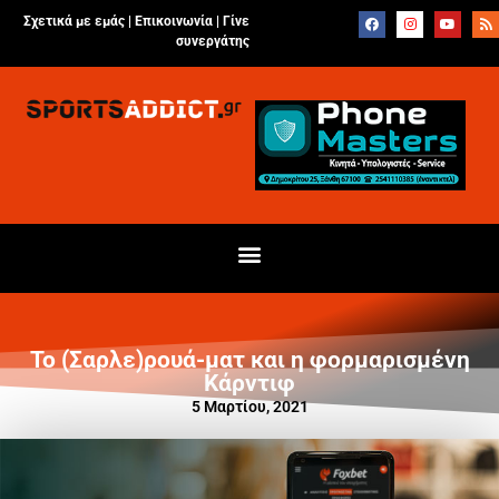
Σχετικά με εμάς |
Επικοινωνία
|
Γίνε
συνεργάτης
Το (Σαρλε)ρουά-ματ και η φορμαρισμένη
Κάρντιφ
5 Μαρτίου, 2021