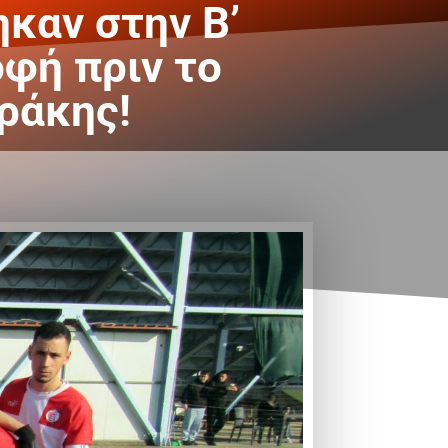
καν στην Β’
φή πριν το
Θράκης!