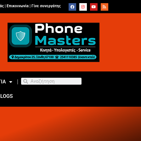
άς |
Επικοινωνία
|
Γίνε συνεργάτης
ΙΑ
BLOGS