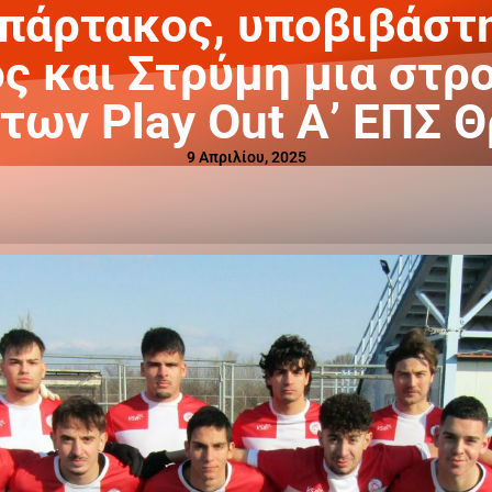
πάρτακος, υποβιβάστη
ς και Στρύμη μια στρο
των Play Out Α’ ΕΠΣ 
9 Απριλίου, 2025