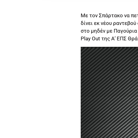
Με τον Σπάρτακο να πετ
δίνει εκ νέου ραντεβού
στο μηδέν με Παγούρια
Play Out της Α’ ΕΠΣ Θρ