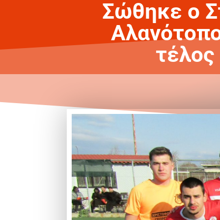
Σώθηκε ο Σ
Αλανότοπο
τέλος 