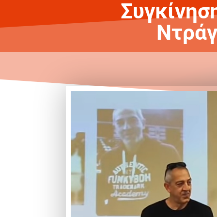
Συγκίνησ
Ντράγ