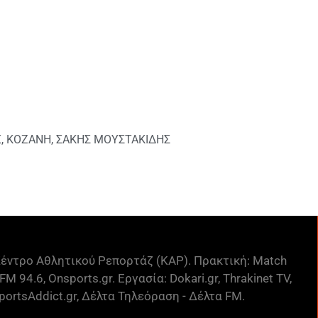
Σ
,
ΚΟΖΑΝΗ
,
ΣΑΚΗΣ ΜΟΥΣΤΑΚΙΔΗΣ
έντρο Αθλητικού Ρεπορτάζ (ΚΑΡ). Πρακτική: Match
FM 94.6, Onsports.gr. Εργασία: Dokari.gr, Thrakinet TV,
ortsAddict.gr, Δέλτα Τηλεόραση - Δέλτα FM.