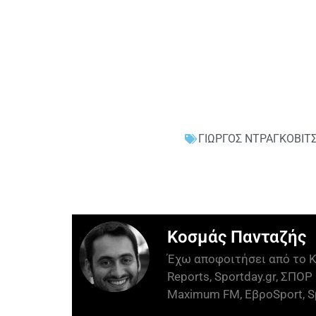
ΓΙΩΡΓΟΣ ΝΤΡΑΓΚΟΒΙΤ
Κοσμάς Πανταζής
Έχω αποφοιτήσει από το Κ
Reports, Sportday.gr, ΣΠΟΡ 
Maximum FM, ΕβροSport, Sp