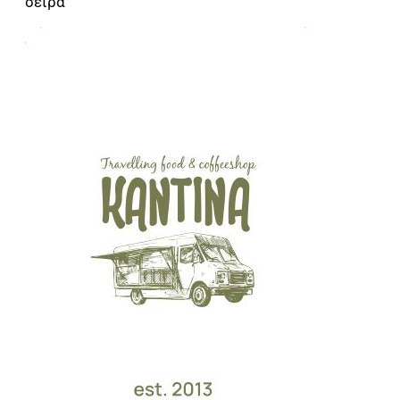
σειρά