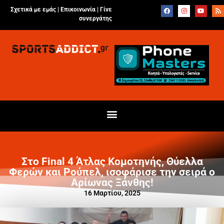
Σχετικά με εμάς |
Επικοινωνία
|
Γίνε
συνεργάτης
Στο Final 4 Άτλας Κομοτηνής, Θύελλα
Φερών και Ρούπελ, ισοφάρισε την σειρά ο
Αρίωνας Ξάνθης!
16 Μαρτίου, 2025