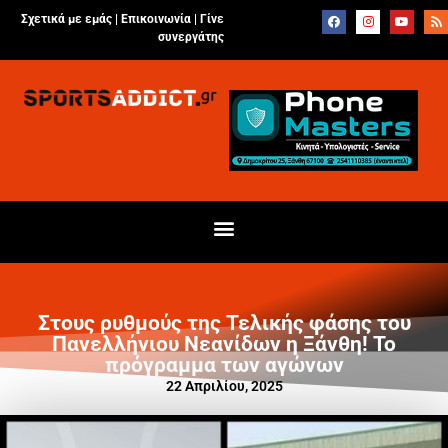
Σχετικά με εμάς |
Επικοινωνία
|
Γίνε
συνεργάτης
Στους ρυθμούς της Τελικής φάσης του
Πανελλήνιου Νεανίδων η Ξάνθη! Το
πρόγραμμα των αγώνων
22 Απριλίου, 2025