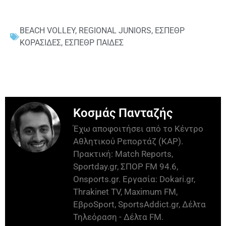
BEACH VOLLEY
,
REGIONAL JUNIORS
,
ΕΣΠΕΘΡ
ΚΟΡΑΣΙΔΕΣ
,
ΕΣΠΕΘΡ ΠΑΙΔΕΣ
Κοσμάς Πανταζής
Έχω αποφοιτήσει από το Κέντρο
Αθλητικού Ρεπορτάζ (ΚΑΡ).
Πρακτική: Match Reports,
Sportday.gr, ΣΠΟΡ FM 94.6,
Onsports.gr. Εργασία: Dokari.gr,
Thrakinet TV, Maximum FM,
ΕβροSport, SportsAddict.gr, Δέλτα
Τηλεόραση - Δέλτα FM.