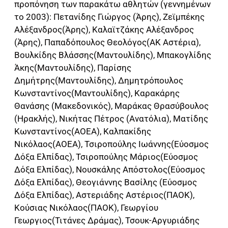
προπόνηση των παρακάτω αθλητών (γεννημένων
το 2003): Πετανίδης Γιώργος (Άρης), Ζεϊμπέκης
Αλέξανδρος(Άρης), Καλαϊτζάκης Αλέξανδρος
(Άρης), Παπαδόπουλος Θεολόγος(ΑΚ Αστέρια),
Βουλκίδης Βλάσσης(Μαντουλίδης), Μπακογλίδης
Άκης(Μαντουλίδης), Παρίσης
Δημήτρης(Μαντουλίδης), Δημητρόπουλος
Κωνσταντίνος(Μαντουλίδης), Καρακάρης
Θανάσης (Μακεδονικός), Μαράκας Θρασύβουλος
(Ηρακλής), Νικήτας Πέτρος (Ανατόλια), Ματίδης
Κωνσταντίνος(ΑΟΕΑ), Καλπακίδης
Νικόλαος(ΑΟΕΑ), Τσιροπούλης Ιωάννης(Εύοσμος
Δόξα Ελπίδας), Τσιροπούλης Μάριος(Εύοσμος
Δόξα Ελπίδας), Νουσκάλης Απόστολος(Εύοσμος
Δόξα Ελπίδας), Θεογιάννης Βασίλης (Εύοσμος
Δόξα Ελπίδας), Αστεριάδης Αστέριος(ΠΑΟΚ),
Κούσιας Νικόλαος(ΠΑΟΚ), Γεωργίου
Γεωργιος(Τιτάνες Δράμας), Τσουκ-Αργυριάδης