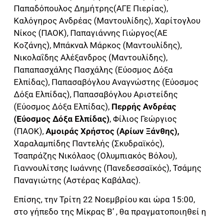
Παπαδόπουλος Δημήτρης(ΑΓΕ Πιερίας),
Καλόγηρος Ανδρέας (Μαντουλίδης), Χαρίτογλου
Νίκος (ΠΑΟΚ), Παπαγιάννης Γιώργος(ΑΕ
Κοζάνης), Μπάκναλ Μάρκος (Μαντουλίδης),
Νικολαΐδης Αλέξανδρος (Μαντουλίδης),
Παπαπασχάλης Πασχάλης (Εύοσμος Δόξα
Ελπίδας), Παπασαβόγλου Αναγνώστης (Εύοσμος
Δόξα Ελπίδας), Παπασαβόγλου Αριστείδης
(Εύοσμος Δόξα Ελπίδας),
Περρής Ανδρέας
(Εύοσμος Δόξα Ελπίδας)
, Φίλιος Γεώργιος
(ΠΑΟΚ),
Αμοιράς Χρήστος (Αρίων Ξάνθης),
Χαραλαμπίδης Παντελής (Σκυδραϊκός),
Τσαπράζης Νικόλαος (Ολυμπιακός Βόλου),
Γιαννουλίτσης Ιωάννης (Πανεδεσσαϊκός), Τσάμης
Παναγιώτης (Αστέρας Καβάλας).
Επίσης, την Τρίτη 22 Νοεμβρίου και ώρα 15:00,
στο γήπεδο της Μίκρας Β’ , θα πραγματοποιηθεί η