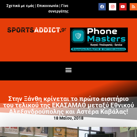
Σχετικά με εμάς |
Επικοινωνία
|
Γίνε
συνεργάτης
Στην Ξάνθη κρίνεται το πρώτο εισιτήριο
του τελικού της ΕΚΑΣΑΜΑΘ μεταξύ Εθνικού
Αλεξανδρούπολης και Αστέρα Καβάλας!
18 Μαΐου, 2018