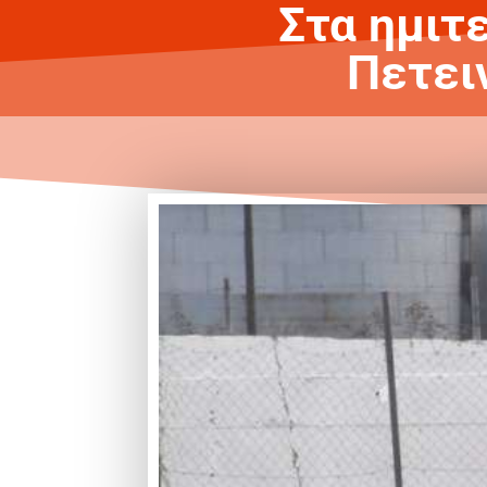
Στα ημιτ
Πετει