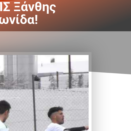
ΠΣ Ξάνθης
ωνίδα!