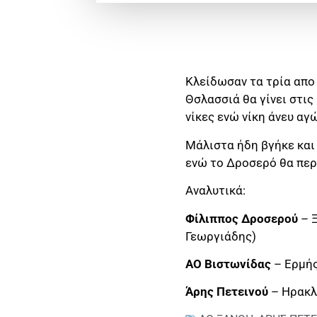
Κλείδωσαν τα τρία απο 
Θσλασσιά θα γίνει στις
νίκες ενώ νίκη άνευ α
Μάλιστα ήδη βγήκε και
ενώ το Δροσερό θα περι
Αναλυτικά:
Φίλιππος Δροσερού
– Ξ
Γεωργιάδης)
ΑΟ Βιστωνίδας
– Ερμή
Άρης Πετεινού
– Ηρακλ