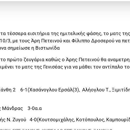
τα τέσσερα εισιτήρια της ημιτελικής φάσης, το ματς της
 10/3, με τους Άρη Πετεινού και Φίλιππο Δροσερού να πε
γώνα σημείωσε η Βιστωνίδα
 το πρώτο ζευγάρια καθώς ο Άρης Πετεινού θα αναμετρη
μένει το ματς της Γενισέας για να μάθει τον αντίπαλο το
άνθη 2 6-1(Χασάνογλου Ερσάλ(3), Αλήογλου Τ., Ξιμιτίδη
ς Μάνδρας 3-0α.α
ής Ν. Ζυγού 4-0(Κουτσομιχάλης, Κοτόπουλος, Καμπουρίδ