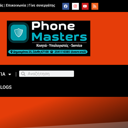
άς |
Επικοινωνία
|
Γίνε συνεργάτης
ΙΑ
BLOGS