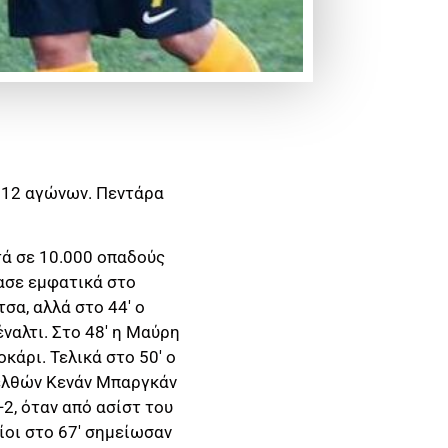
ν 12 αγώνων. Πεντάρα
τά σε 10.000 οπαδούς
τασε εμφατικά στο
σα, αλλά στο 44′ ο
ναλτι. Στο 48′ η Μαύρη
κάρι. Τελικά στο 50′ ο
ισελθών Κενάν Μπαργκάν
-2, όταν από ασίστ του
ίοι στο 67′ σημείωσαν