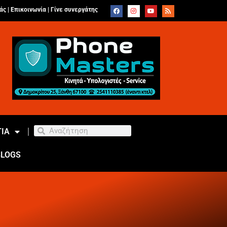
άς |
Επικοινωνία
|
Γίνε συνεργάτης
ΙΑ
BLOGS