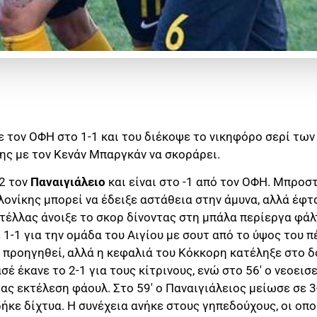
 τον ΟΦΗ στο 1-1 και του διέκοψε το νικηφόρο σερί τω
ης με τον Κενάν Μπαργκάν να σκοράρει.
2 τον
Παναιγιάλειο
και είναι στο -1 από τον ΟΦΗ. Μπροσ
λονίκης μπορεί να έδειξε αστάθεια στην άμυνα, αλλά έφ
ατέλλας άνοιξε το σκορ δίνοντας στη μπάλα περίεργα φάλτ
1-1 για την ομάδα του Αιγίου με σουτ από το ύψος του πέ
προηγηθεί, αλλά η κεφαλιά του Κόκκορη κατέληξε στο δο
έ έκανε το 2-1 για τους κίτρινους, ενώ στο 56′ ο νεοε
ίας εκτέλεση φάουλ. Στο 59′ ο Παναιγιάλειος μείωσε σε 3
κε δίχτυα. Η συνέχεια ανήκε στους γηπεδούχους, οι οπο