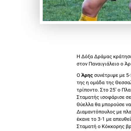
Η Δόξα Δράμας κράτησε
στον Παναιγιάλειο ο Άρ
Ο
Άρης
συνέτριψε με 5-
της η ομάδα της Θεσσα
τρίποντο. Στο 25′ ο Πλ
Σταματής ισοφάρισε σε 
Θύελλα θα μπορούσε να 
Διαμαντόπουλος με πλασ
έκανε το 3-1 με απευθε
Σταματή ο Κόκκορης βρή