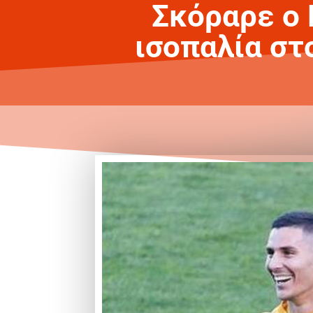
Σκόραρε ο 
ισοπαλία σ