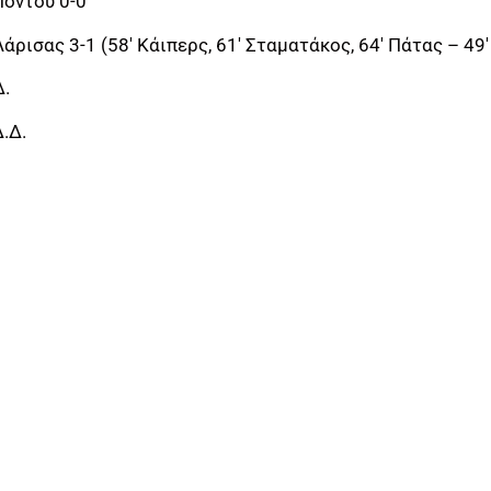
όντου 0-0
ρισας 3-1 (58′ Κάιπερς, 61′ Σταματάκος, 64′ Πάτας – 49′
Δ.
.Δ.