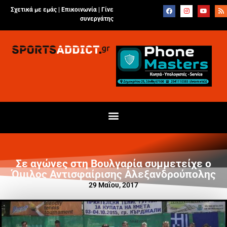
Σχετικά με εμάς |
Επικοινωνία
|
Γίνε
συνεργάτης
Σε αγώνες στη Βουλγαρία συμμετείχε ο
Όμιλος Αντισφαίρισης Αλεξανδρούπολης
29 Μαΐου, 2017