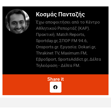
Κοσμάς Πανταζής
Έχω αποφοιτήσει από το Κέντρο
Αθλητικού Ρεπορτάζ (ΚΑΡ).
Πρακτική: Match Reports,
Sportday.gr, ΣΠΟΡ FM 94.6,
Onsports.gr. Εργασία: Dokari.gr,
Thrakinet TV, Maximum FM,
ΕβροSport, SportsAddict.gr, Δέλτα
Τηλεόραση - Δέλτα FM.
Share it