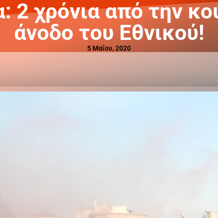
: 2 χρόνια από την κο
άνοδο του Εθνικού!
5 Μαΐου, 2020