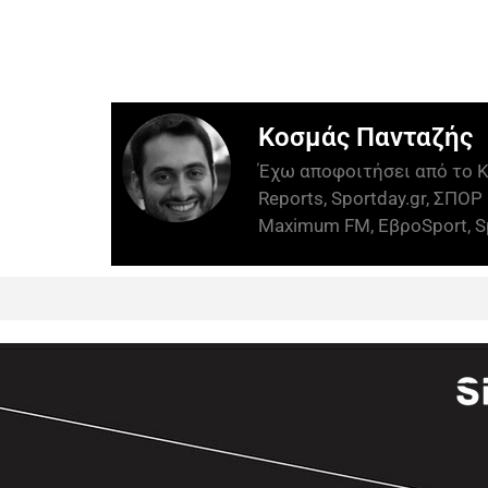
Κοσμάς Πανταζής
Έχω αποφοιτήσει από το Κ
Reports, Sportday.gr, ΣΠΟΡ 
Maximum FM, ΕβροSport, Sp