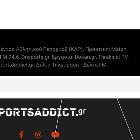
έντρο Αθλητικού Ρεπορτάζ (ΚΑΡ). Πρακτική: Match
FM 94.6, Onsports.gr. Εργασία: Dokari.gr, Thrakinet TV,
ortsAddict.gr, Δέλτα Τηλεόραση - Δέλτα FM.