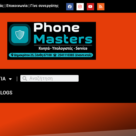
άς |
Επικοινωνία
|
Γίνε συνεργάτης
ΙΑ
BLOGS