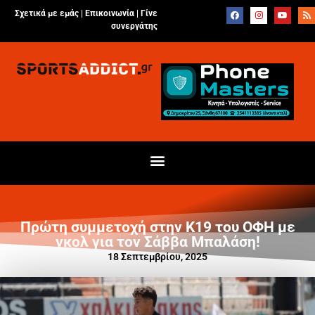
Σχετικά με εμάς |
Επικοινωνία
|
Γίνε
συνεργάτης
Πρώτη συμμετοχή στην Κ19 του ΟΦΗ με
γκολ για τον Σάββα Μπαλάση!
18 Σεπτεμβρίου, 2025