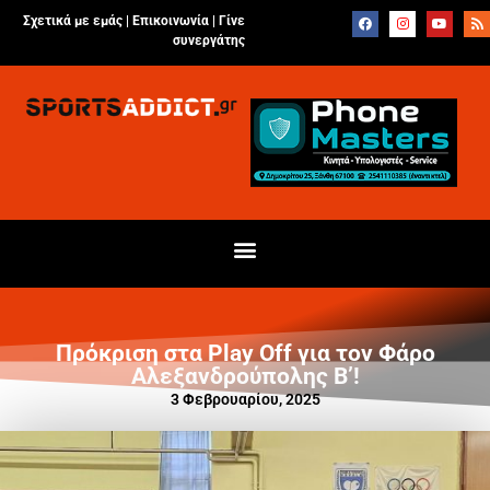
Σχετικά με εμάς |
Επικοινωνία
|
Γίνε
συνεργάτης
Πρόκριση στα Play Off για τον Φάρο
Αλεξανδρούπολης Β’!
3 Φεβρουαρίου, 2025