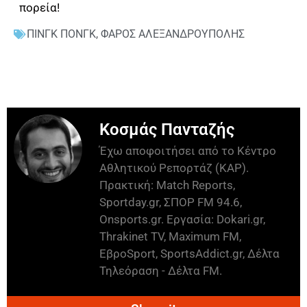
πορεία!
ΠΙΝΓΚ ΠΟΝΓΚ
,
ΦΑΡΟΣ ΑΛΕΞΑΝΔΡΟΥΠΟΛΗΣ
Κοσμάς Πανταζής
Έχω αποφοιτήσει από το Κέντρο
Αθλητικού Ρεπορτάζ (ΚΑΡ).
Πρακτική: Match Reports,
Sportday.gr, ΣΠΟΡ FM 94.6,
Onsports.gr. Εργασία: Dokari.gr,
Thrakinet TV, Maximum FM,
ΕβροSport, SportsAddict.gr, Δέλτα
Τηλεόραση - Δέλτα FM.