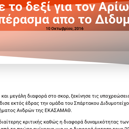
 το δεξί για τον Αρί
πέρασμα απο το Διδυ
10 Οκτωβρίου, 2016
 και μεγάλη διαφορά στο σκορ, ξεκίνησε τις υποχρεώσει
δισε εκτός έδρας την ομάδα του Σπάρτακου Διδυμοτείχο
ήματος Ανδρών της ΕΚΑΣΑΜΑΘ.
 ιδιαίτερης κριτικής καθώς η διαφορά δυναμικότητας τω
ε από το πρώτο ημίχρονο μια κι η διαφορά έφτασε τους 29