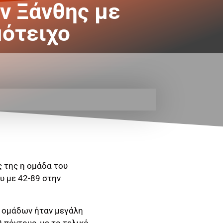
ων Ξάνθης με
μότειχο
ς της η ομάδα του
υ με 42-89 στην
ν ομάδων ήταν μεγάλη
 πόντους, με το τελικό