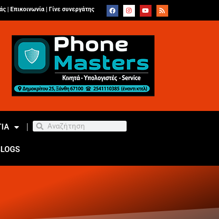
άς |
Επικοινωνία
|
Γίνε συνεργάτης
ΙΑ
BLOGS