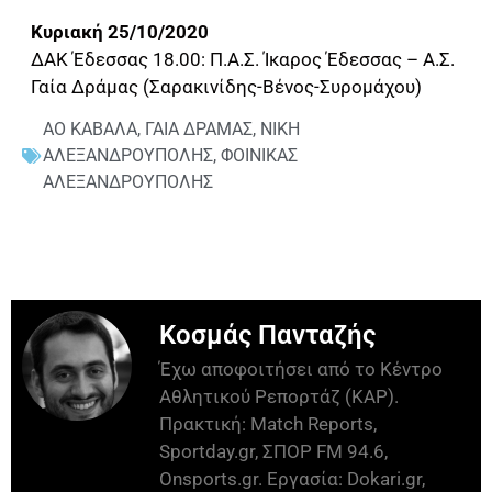
Κυριακή 25/10/2020
ΔΑΚ Έδεσσας 18.00: Π.Α.Σ. Ίκαρος Έδεσσας – Α.Σ.
Γαία Δράμας (Σαρακινίδης-Βένος-Συρομάχου)
ΑΟ ΚΑΒΑΛΑ
,
ΓΑΙΑ ΔΡΑΜΑΣ
,
ΝΙΚΗ
ΑΛΕΞΑΝΔΡΟΥΠΟΛΗΣ
,
ΦΟΙΝΙΚΑΣ
ΑΛΕΞΑΝΔΡΟΥΠΟΛΗΣ
Κοσμάς Πανταζής
Έχω αποφοιτήσει από το Κέντρο
Αθλητικού Ρεπορτάζ (ΚΑΡ).
Πρακτική: Match Reports,
Sportday.gr, ΣΠΟΡ FM 94.6,
Onsports.gr. Εργασία: Dokari.gr,