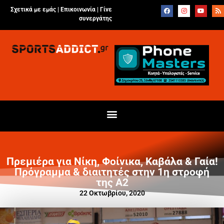
Σχετικά με εμάς |
Επικοινωνία
|
Γίνε
συνεργάτης
Πρεμιέρα για Νίκη, Φοίνικα, Καβάλα & Γαία!
Πρόγραμμα & διαιτητές στην 1η στροφή
της Α2
22 Οκτωβρίου, 2020