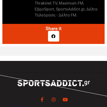
Thrakinet TV, Maximum FM,
ΕβροSport, SportsAddict.gr, Δέλτα
Τηλεόραση - Δέλτα FM.
Share it