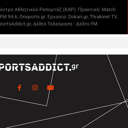
έντρο Αθλητικού Ρεπορτάζ (ΚΑΡ). Πρακτική: Match
FM 94.6, Onsports.gr. Εργασία: Dokari.gr, Thrakinet TV,
ortsAddict.gr, Δέλτα Τηλεόραση - Δέλτα FM.