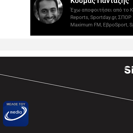
Κοσμάς Πανταζής
Έχω αποφοιτήσει από το Κ
Reports, Sportday.gr, ΣΠΟΡ 
Maximum FM, ΕβροSport, Sp