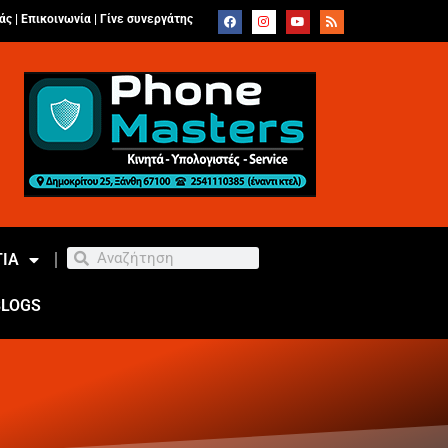
άς |
Επικοινωνία
|
Γίνε συνεργάτης
ΙΑ
BLOGS