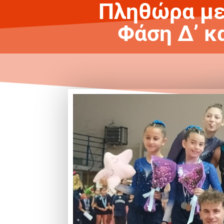
Πληθώρα μετ
Φάση Δ’ κ