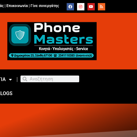
άς |
Επικοινωνία
|
Γίνε συνεργάτης
ΙΑ
BLOGS