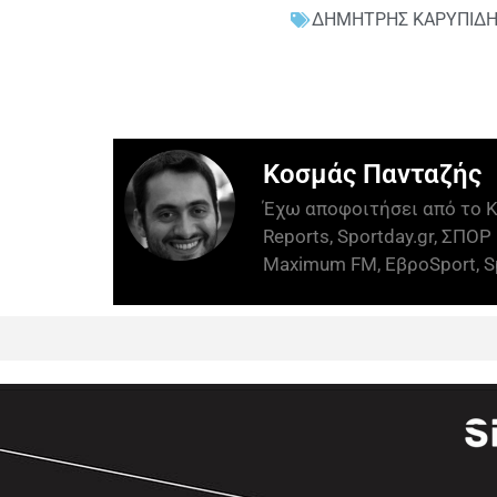
ΔΗΜΗΤΡΗΣ ΚΑΡΥΠΙΔ
Κοσμάς Πανταζής
Έχω αποφοιτήσει από το Κ
Reports, Sportday.gr, ΣΠΟΡ 
Maximum FM, ΕβροSport, Sp