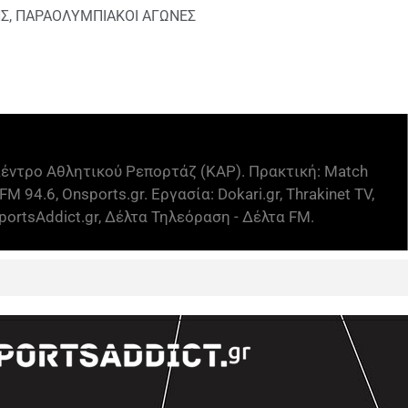
ΗΣ
,
ΠΑΡΑΟΛΥΜΠΙΑΚΟΙ ΑΓΩΝΕΣ
έντρο Αθλητικού Ρεπορτάζ (ΚΑΡ). Πρακτική: Match
FM 94.6, Onsports.gr. Εργασία: Dokari.gr, Thrakinet TV,
ortsAddict.gr, Δέλτα Τηλεόραση - Δέλτα FM.