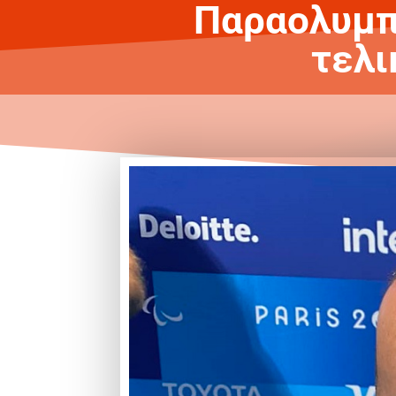
Παραολυμπι
τελι