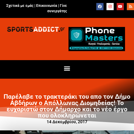
Σχετικά με εμάς |
Επικοινωνία
|
Γίνε
συνεργάτης
Παρέλαβε το τρακτεράκι του απο τον Δήμο
Αβδήρων ο Απόλλωνας Διομηδείας! Το
ευχαριστώ στον Δήμαρχο και το νέο έργο
που ολοκληρώνεται
14 Δεκεμβρίου, 2017