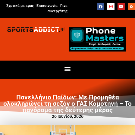
Σχετικά με εμάς |
Επικοινωνία
|
Γίνε
συνεργάτης
Πανελλήνιο Παίδων: Με Προμηθέα
ολοκληρώνει τη σεζόν ο ΓΑΣ Κομοτηνή – Το
πανόραμα της δεύτερης μέρας
26 Ιουνίου, 2026