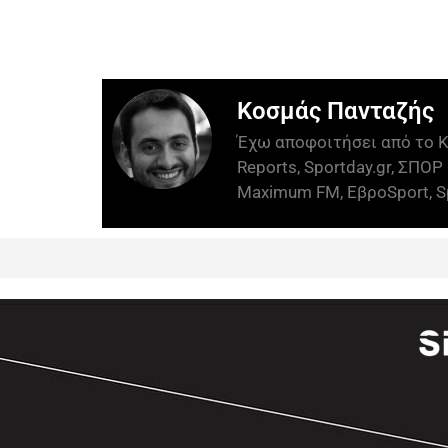
Κοσμάς Πανταζής
Έχω αποφοιτήσει από το Κ
Reports, Sportday.gr, ΣΠΟΡ 
Maximum FM, ΕβροSport, Sp