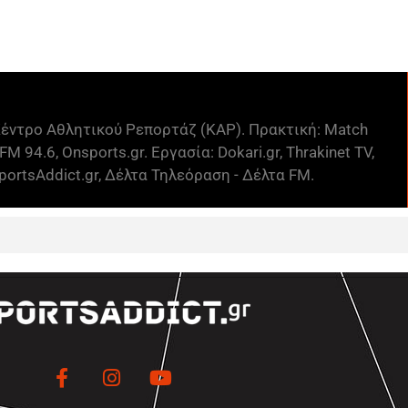
έντρο Αθλητικού Ρεπορτάζ (ΚΑΡ). Πρακτική: Match
FM 94.6, Onsports.gr. Εργασία: Dokari.gr, Thrakinet TV,
ortsAddict.gr, Δέλτα Τηλεόραση - Δέλτα FM.