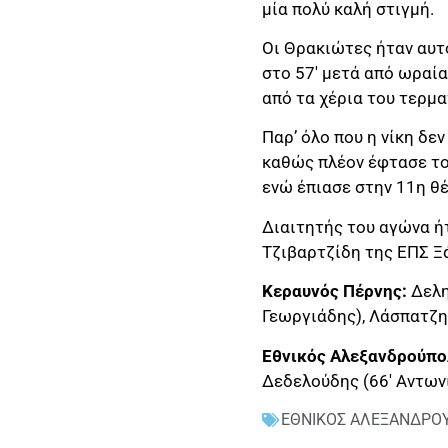
μία πολύ καλή στιγμή.
Οι Θρακιώτες ήταν αυτ
στο 57′ μετά από ωραία
από τα χέρια του τερμα
Παρ’ όλο που η νίκη δε
καθώς πλέον έφτασε το
ενώ έπιασε στην 11η θ
Διαιτητής του αγώνα ή
Τζιβαρτζίδη της ΕΠΣ Ξ
Κεραυνός Πέρνης:
Δελη
Γεωργιάδης), Λάσπατζης
Εθνικός Αλεξανδρούπο
Δεδελούδης (66′ Αντων
ΕΘΝΙΚΟΣ ΑΛΕΞΑΝΔΡΟ