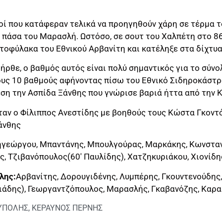
οί που κατάφεραν τελικά να προηγηθούν χάρη σε τέρμα 
 πάσα του Μαρασλή. Ωστόσο, σε σουτ του Χαλπέτη στο 86
τοφύλακα του Εθνικού Αρβανίτη και κατέληξε στα δίχτυα 
ν ήρθε, ο βαθμός αυτός είναι πολύ σημαντικός για το σύν
υς 10 βαθμούς αφήνοντας πίσω του Εθνικό Σιδηροκάστρ
έση την Ασπίδα Ξάνθης που γνώρισε βαριά ήττα από την 
ταν ο Φίλιππος Ανεστίδης με βοηθούς τους Κώστα Γκοντ
άνθης
γεώργου, Μπαντάνης, Μπουλγούρας, Μαρκάκης, Κωνσταν
, Τζιβανόπουλος(60′ Παυλίδης), Χατζηκυριάκου, Χιονίδη
λης:
Αρβανίτης, Δορουγιδένης, Λυμπέρης, Γκουντενούδης,
ιάδης), Γεωργαντζόπουλος, Μαρασλής, Γκαβανόζης, Καρα
ΥΠΟΛΗΣ
,
ΚΕΡΑΥΝΟΣ ΠΕΡΝΗΣ