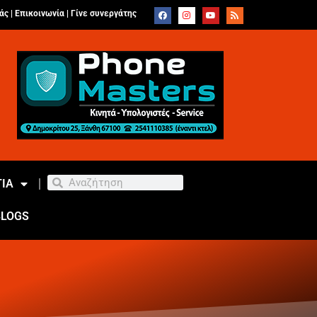
άς |
Επικοινωνία
|
Γίνε συνεργάτης
ΙΑ
BLOGS