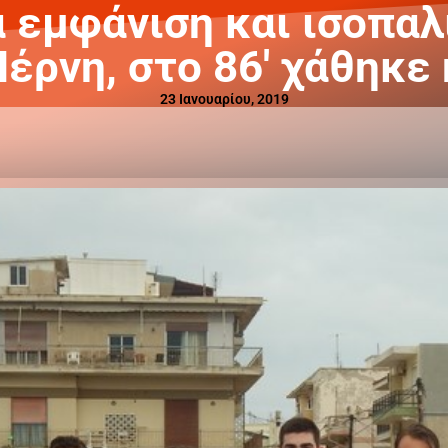
 εμφάνιση και ισοπαλ
έρνη, στο 86′ χάθηκε 
23 Ιανουαρίου, 2019