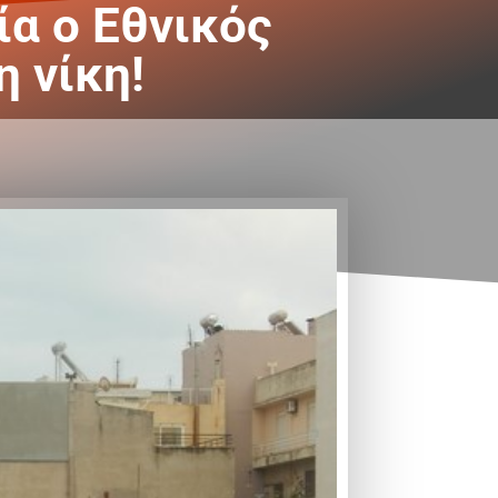
ία ο Εθνικός
η νίκη!