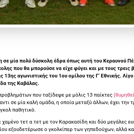
η σε μία πολύ δύσκολη έδρα όπως αυτή του Κεραυνού Π
ολης που θα μπορούσε να είχε φύγει και με τους τρεις 
ς 13ης αγωνιστικής του 1ου ομίλου της Γ’ Εθνικής. Λίγο
άδα της Καβάλας.
προβλημάτων που ταξίδεψε με μόλις 13 παίκτες
(θυμηθε
αντι σε μία καλή ομάδα, η οποία μεταξύ άλλων, έχει την 
γκολ παθητικό.
 χαμένο τετ α τετ με τον Καρακασίδη και δύο μεγάλες ευ
ίου εξουδετέρωσε ο γκολκίπερ των γηπεδούχων, αλλά κα