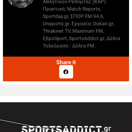
Αθλητικού Ρεπορτάζ (ΚΑΡ).
Πρακτική: Match Reports,
Sportday.gr, ΣΠΟΡ FM 94.6,
Onsports.gr. Εργασία: Dokari.gr,
Thrakinet TV, Maximum FM,
ΕβροSport, SportsAddict.gr, Δέλτα
Τηλεόραση - Δέλτα FM.
Share it