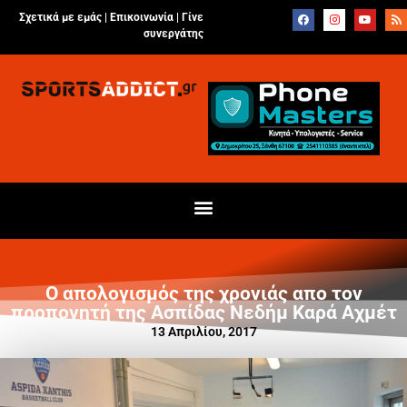
Σχετικά με εμάς |
Επικοινωνία
|
Γίνε
συνεργάτης
Ο απολογισμός της χρονιάς απο τον
προπονητή της Ασπίδας Νεδήμ Καρά Αχμέτ
13 Απριλίου, 2017