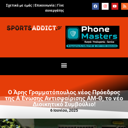
Σχετικά με εμάς |
Επικοινωνία
|
Γίνε
συνεργάτης
Ο Άρης Γραμματόπουλος νέος Πρόεδρος
της Α Ένωσης Αντισφαίρισης ΑΜ-Θ, το νέο
Διοικητικό Συμβούλιο!
6 Ιουνίου, 2025