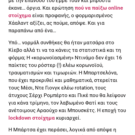
με την επάνοδο του Εμρέ Τσαν και μπροστά
έκανε… όργια. Και ερώτηση
πού να παίξω online
στοίχημα
είναι προφανής, ο φορμαρισμένος
Χάαλαντ αξίζει, ας πούμε, απόψε. Και για
παραπάνω από ένα…
Υπό… νορμάλ συνθήκες θα ήταν ματσάρα στο
Κίεβο αλλά τι να τα κάνεις τα στατιστικά και τη
φόρμα; Η «κορωνοϊασμένη» Ντινάμο δεν έχει 16
παίκτες του ρόστερ (!) ελέω κορωνοϊού,
τραυματισμών και τιμωριών. Η Μπαρτσελόνα,
που έχει προκριθεί και μαθηματικά, στερείται
τους Μέσι, Ντε Γιονγκ ελέω rotation, τους
άτυχους Σέρχι Ρομπέρτο και Πικέ που θα λείψουν
για κάνα τρίμηνο, τον λαβωμένο Φατί και τους
ανέτοιμους Αραούχο και Μπουσκέτς. Η εποχή του
lockdown στοίχημα
κυριαρχεί.
Η Μπάρτσα έχει περάσει, λογικά από απόψε η