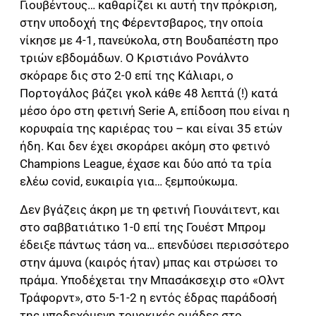
Γιουβέντους… καθαρίζει κι αυτή την πρόκριση,
στην υποδοχή της Φέρεντσβαρος, την οποία
νίκησε με 4-1, πανεύκολα, στη Βουδαπέστη προ
τριών εβδομάδων. Ο Κριστιάνο Ρονάλντο
σκόραρε δις στο 2-0 επί της Κάλιαρι, ο
Πορτογάλος βάζει γκολ κάθε 48 λεπτά (!) κατά
μέσο όρο στη φετινή Serie A, επίδοση που είναι η
κορυφαία της καριέρας του – και είναι 35 ετών
ήδη. Και δεν έχει σκοράρει ακόμη στο φετινό
Champions League, έχασε και δύο από τα τρία
ελέω covid, ευκαιρία για… ξεμπούκωμα.
Δεν βγάζεις άκρη με τη φετινή Γιουνάιτεντ, και
στο σαββατιάτικο 1-0 επί της Γουέστ Μπρομ
έδειξε πάντως τάση να… επενδύσει περισσότερο
στην άμυνα (καιρός ήταν) μπας και στρώσει το
πράμα. Υποδέχεται την Μπασάκσεχιρ στο «Ολντ
Τράφορντ», στο 5-1-2 η εντός έδρας παράδοσή
της υποδεχόμενη τουρκικές ομάδες στο