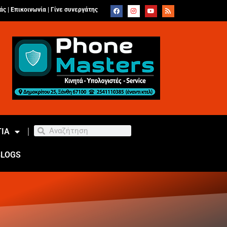
άς |
Επικοινωνία
|
Γίνε συνεργάτης
ΙΑ
BLOGS