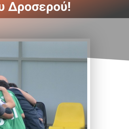
υ Δροσερού!