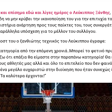
ι και επίσημα εδώ και λίγες ημέρες ο Λεύκιππος Ξάνθης
 να μην κρύβει την ικανοποίηση του για την επιτυχία τ
στήρια ανάρτηση προς τους παίκτες του, τους συνεργάτε
ράλληλα υπόσχεση για το μέλλον του συλλόγου.
ποστ του ο ξανθιώτης τεχνικός του Λεύκιππου έγραψε:
 κατηγορία από την επόμενη χρονιά..Μπορεί το φετινό π
ζω ότι επάξια θα είμαστε στην παραπάνω κατηγορία! Θα
ους αθλητές μας αλλά και όλο το επιτελείο που δεν φαιν
ς, ένα μεγάλο ευχαριστώ στην διοίκηση που ήταν συνεχώς 
 Τα καλύτερα έρχονται!”