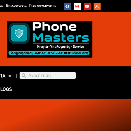
άς |
Επικοινωνία
|
Γίνε συνεργάτης
ΙΑ
BLOGS