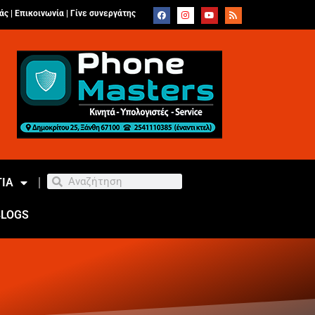
άς |
Επικοινωνία
|
Γίνε συνεργάτης
ΙΑ
BLOGS