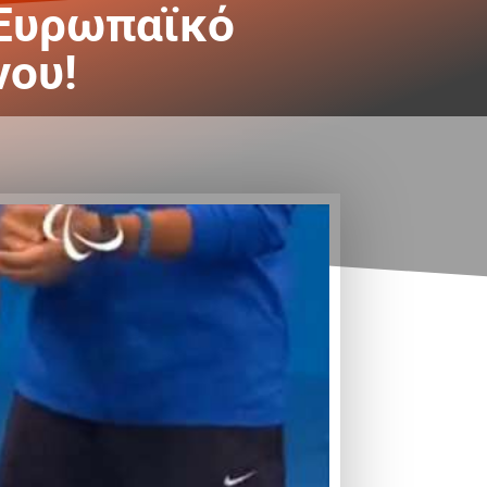
 Ευρωπαϊκό
νου!