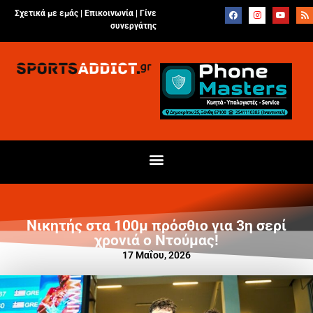
Σχετικά με εμάς |
Επικοινωνία
|
Γίνε
συνεργάτης
Νικητής στα 100μ πρόσθιο για 3η σερί
χρονιά ο Ντούμας!
17 Μαΐου, 2026