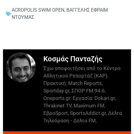
ACROPOLIS SWIM OPEN
,
ΒΑΓΓΕΛΗΣ ΕΦΡΑΙΜ
ΝΤΟΥΜΑΣ
Κοσμάς Πανταζής
Έχω αποφοιτήσει από το Κέντρο
Αθλητικού Ρεπορτάζ (ΚΑΡ).
Πρακτική: Match Reports,
Sportday.gr, ΣΠΟΡ FM 94.6,
Onsports.gr. Εργασία: Dokari.gr,
Thrakinet TV, Maximum FM,
ΕβροSport, SportsAddict.gr, Δέλτα
Τηλεόραση - Δέλτα FM.