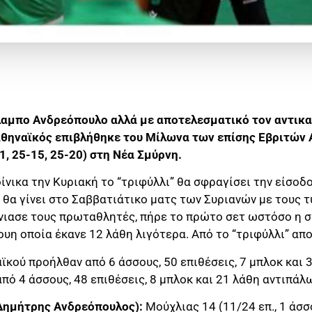
λαμπο Ανδρεόπουλο αλλά με αποτελεσματικό τον αντικα
αθηναϊκός επιβλήθηκε του Μίλωνα των επίσης Εβριτών 
21, 25-15, 25-20) στη Νέα Σμύρνη.
ίνικα την Κυριακή το “τριφύλλι” θα σφραγίσει την είσοδο
 θα γίνει στο Σαββατιάτικο ματς των Συριανών με τους 
νιασε τους πρωταθλητές, πήρε το πρώτο σετ ωστόσο η σ
η οποία έκανε 12 λάθη λιγότερα. Από το “τριφύλλι” απο
ϊκού προήλθαν από 6 άσσους, 50 επιθέσεις, 7 μπλοκ και 
ό 4 άσσους, 48 επιθέσεις, 8 μπλοκ και 21 λάθη αντιπάλω
Δημήτρης Ανδρεόπουλος):
Μούχλιας 14 (11/24 επ., 1 άσσο