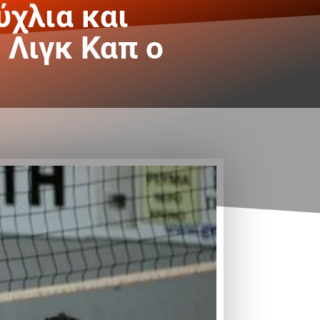
χλια και
 Λιγκ Καπ ο