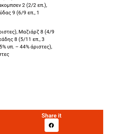
άκομπσεν 2 (2/2 επ.),
δας 9 (6/9 επ., 1
ριστες), Μαζιάρζ 8 (4/9
εάδης 8 (5/11 επ., 3
75% υπ. – 44% άριστες),
στες
Share it