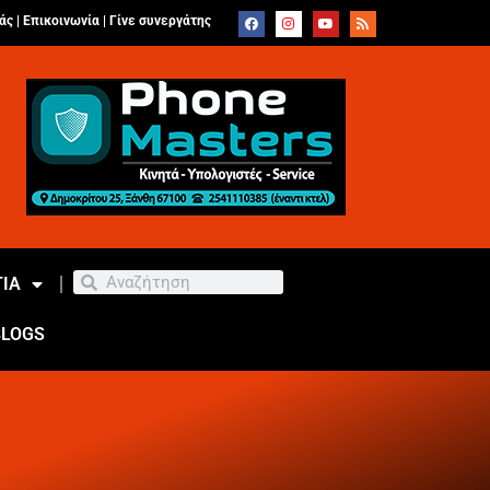
άς |
Επικοινωνία
|
Γίνε συνεργάτης
ΙΑ
BLOGS