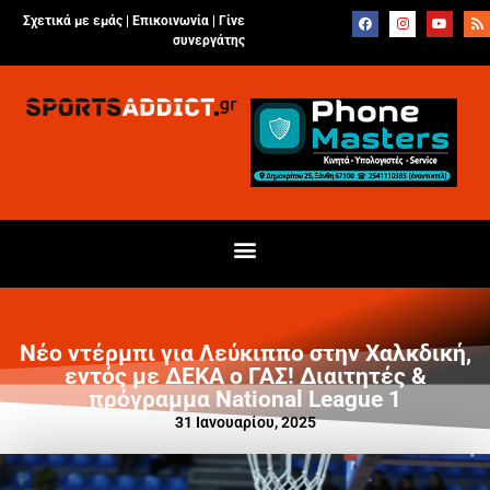
Σχετικά με εμάς |
Επικοινωνία
|
Γίνε
συνεργάτης
Νέο ντέρμπι για Λεύκιππο στην Χαλκδική,
εντός με ΔΕΚΑ ο ΓΑΣ! Διαιτητές &
πρόγραμμα National League 1
31 Ιανουαρίου, 2025