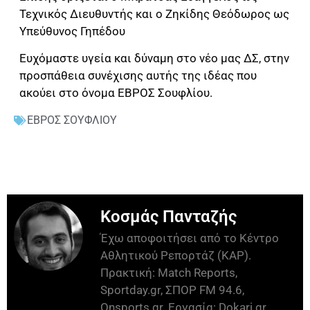
Τεχνικός Διευθυντής και ο Ζηκίδης Θεόδωρος ως
Υπεύθυνος Γηπέδου
Ευχόμαστε υγεία και δύναμη στο νέο μας ΔΣ, στην
προσπάθεια συνέχισης αυτής της ιδέας που
ακούει στο όνομα ΕΒΡΟΣ Σουφλίου.
ΕΒΡΟΣ ΣΟΥΦΛΙΟΥ
Κοσμάς Πανταζής
Έχω αποφοιτήσει από το Κέντρο
Αθλητικού Ρεπορτάζ (ΚΑΡ).
Πρακτική: Match Reports,
Sportday.gr, ΣΠΟΡ FM 94.6,
Onsports.gr. Εργασία: Dokari.gr,