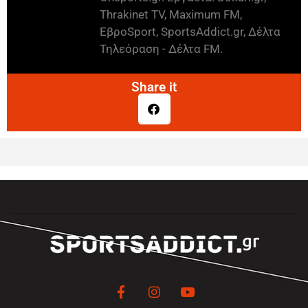
Thrakinet TV, Maximum FM,
ΕβροSport, SportsAddict.gr, Δέλτα
Τηλεόραση - Δέλτα FM.
Share it