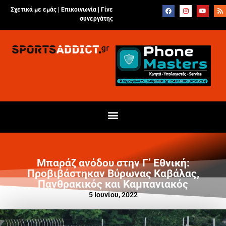
Σχετικά με εμάς |
Επικοινωνία
|
Γίνε
συνεργάτης
Μπαράζ ανόδου στην Γ’ Εθνική:
Προβιβάστηκαν Βύρωνας Καβάλας,
Πανθρακικός και Καμπανιακός
5 Ιουνίου, 2022