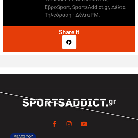
ΕβροSport, SportsAddict.gr, Δέλτα
Τηλεόραση - Δέλτα FM.
Share it