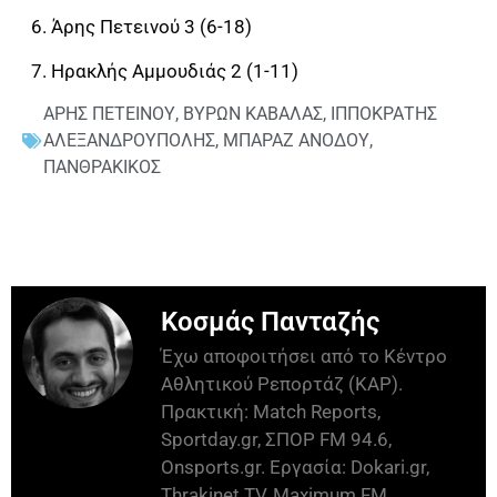
6. Άρης Πετεινού 3 (6-18)
7. Ηρακλής Αμμουδιάς 2 (1-11)
ΑΡΗΣ ΠΕΤΕΙΝΟΥ
,
ΒΥΡΩΝ ΚΑΒΑΛΑΣ
,
ΙΠΠΟΚΡΑΤΗΣ
ΑΛΕΞΑΝΔΡΟΥΠΟΛΗΣ
,
ΜΠΑΡΑΖ ΑΝΟΔΟΥ
,
ΠΑΝΘΡΑΚΙΚΟΣ
Κοσμάς Πανταζής
Έχω αποφοιτήσει από το Κέντρο
Αθλητικού Ρεπορτάζ (ΚΑΡ).
Πρακτική: Match Reports,
Sportday.gr, ΣΠΟΡ FM 94.6,
Onsports.gr. Εργασία: Dokari.gr,
Thrakinet TV, Maximum FM,