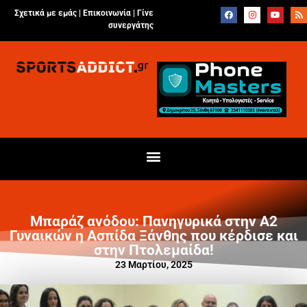
Σχετικά με εμάς |
Επικοινωνία
|
Γίνε
συνεργάτης
Μπαράζ ανόδου: Πανηγυρικά στην Α2
Γυναικών η Ασπίδα Ξάνθης που κέρδισε και
στην Πτολεμαίδα!
23 Μαρτίου, 2025