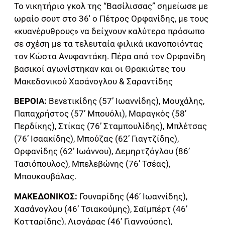
Το νικητήριο γκολ της “Βασίλισσας” σημείωσε με
ωραίο σουτ στο 36′ ο Πέτρος Ορφανίδης, με τους
«κυανέρυθρους» να δείχνουν καλύτερο πρόσωπο
σε σχέση με τα τελευταία φιλικά ικανοποιόντας
τον Κώστα Ανυφαντάκη. Πέρα από τον Ορφανίδη
βασικοί αγωνίστηκαν και οι Θρακιώτες του
Μακεδονικού Χασάνογλου & Σαραντίδης
ΒΕΡΟΙΑ:
Βενετικίδης (57’ Ιωαννίδης), Μουχάλης,
Παπαχρήστος (57’ Μπουόλι), Μαραγκός (58’
Περδίκης), Στίκας (76’ Σταμπουλίδης), Μπλέτσας
(76’ Ισαακίδης), Μπούζας (62’ Γιαγτζίδης),
Ορφανίδης (62’ Ιωάννου), Δεμηρτζόγλου (86’
Τασιόπουλος), Μπελεβώνης (76’ Τσέας),
Μπουκουβάλας.
ΜΑΚΕΔΟΝΙΚΟΣ:
Γουναρίδης (46’ Ιωαννίδης),
Χασάνογλου (46’ Τσιακούμης), Σαϊμπέρτ (46’
Κοτταρίδης), Λισγάρας (46’ Γιαννούσης),