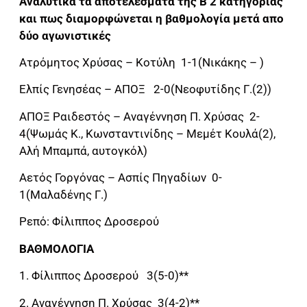
Αναλυτικά τα αποτελέσματα της Β’2 κατηγορίας
και πως διαμορφώνεται η βαθμολογία μετά απο
δύο αγωνιστικές
Ατρόμητος Χρύσας – Κοτύλη 1-1(Νικάκης – )
Ελπίς Γενησέας – ΑΠΟΞ 2-0(Νεοφυτίδης Γ.(2))
ΑΠΟΞ Ραιδεστός – Αναγέννηση Π. Χρύσας 2-
4(Ψωμάς Κ., Κωνσταντινίδης – Μεμέτ Κουλά(2),
Αλή Μπαμπά, αυτογκόλ)
Αετός Γοργόνας – Ασπίς Πηγαδίων 0-
1(Μαλαδένης Γ.)
Ρεπό: Φίλιππος Δροσερού
ΒΑΘΜΟΛΟΓΙΑ
1. Φίλιππος Δροσερού 3(5-0)**
2. Αναγέννηση Π. Χρύσας 3(4-2)**