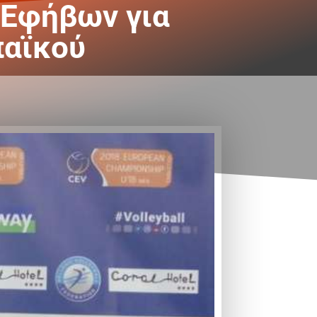
 Εφήβων για
παϊκού