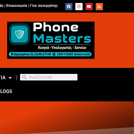
άς |
Επικοινωνία
|
Γίνε συνεργάτης
ΙΑ
BLOGS