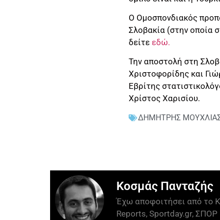
Ο Ομοσπονδιακός προπο
Σλοβακία (στην οποία 
δείτε
εδώ.
Την αποστολή στη Σλοβ
Χριστοφορίδης και Γιώ
Εβρίτης στατιστικολόγ
Χρίστος Χαρισίου.
ΔΗΜΗΤΡΗΣ ΜΟΥΧΛΙΑ
Κοσμάς Πανταζής
Έχω αποφοιτήσει από το Κ
Reports, Sportday.gr, ΣΠΟΡ 