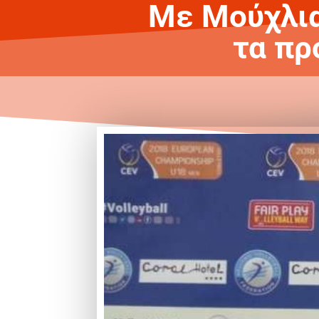
Με Μούχλια
τα πρ