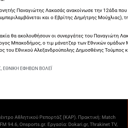
νητής Παναγιώτης Λακασάς ανακοίνωσε την 12άδα που θ
συμπεριλαμβάνεται και ο Εβρίτης Δημήτρης Μούχλιας), τ
ακία θα ακολουθήσουν οι συνεργάτες του Παναγιώτη Λα
ργος Μπακοδήμος, ο τιμ μάνατζερ των Εθνικών ομάδων Μ
ος του Εθνικού Αλεξανδρούπολης Δημοσθένης Τούμπος κ
Σ
,
ΕΘΝΙΚΗ ΕΦΗΒΩΝ ΒΟΛΕΪ
έντρο Αθλητικού Ρεπορτάζ (ΚΑΡ). Πρακτική: Match
FM 94.6, Onsports.gr. Εργασία: Dokari.gr, Thrakinet TV,