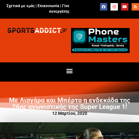
Σχετικά με εμάς |
Επικοινωνία
|
Γίνε
συνεργάτης
Με Λισγάρα και Μπέρτο η ενδεκάδα της
26ης αγωνιστικής της Super League 1!
12 Μαρτίου, 2020