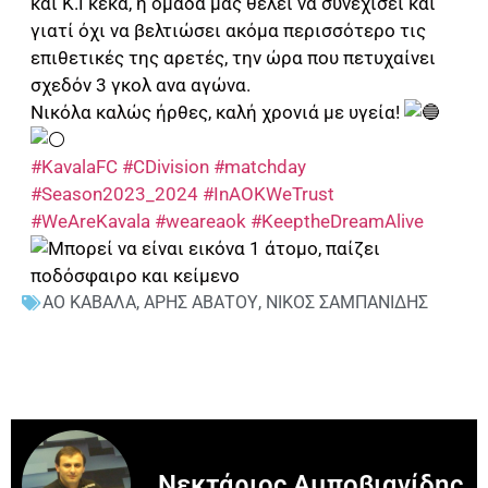
και Κ.Γκέκα, η ομάδα μας θέλει να συνεχίσει και
γιατί όχι να βελτιώσει ακόμα περισσότερο τις
επιθετικές της αρετές, την ώρα που πετυχαίνει
σχεδόν 3 γκολ ανα αγώνα.
Νικόλα καλώς ήρθες, καλή χρονιά με υγεία!
#KavalaFC
#CDivision
#matchday
#Season2023_2024
#InAOKWeTrust
#WeAreKavala
#weareaok
#KeeptheDreamAlive
ΑΟ ΚΑΒΑΛΑ
,
ΑΡΗΣ ΑΒΑΤΟΥ
,
ΝΙΚΟΣ ΣΑΜΠΑΝΙΔΗΣ
Νεκτάριος Αμποβιανίδης