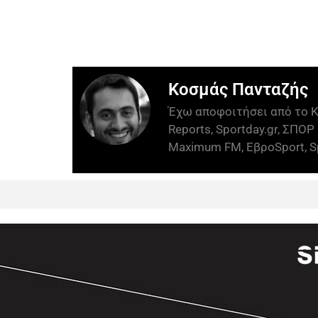
Κοσμάς Πανταζής
Έχω αποφοιτήσει από το Κ
Reports, Sportday.gr, ΣΠΟΡ 
Maximum FM, ΕβροSport, Sp