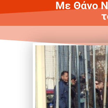
Με Θάνο Ν
τ