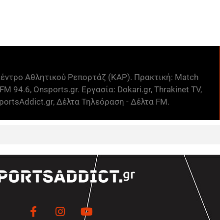
έντρο Αθλητικού Ρεπορτάζ (ΚΑΡ). Πρακτική: Match
FM 94.6, Onsports.gr. Εργασία: Dokari.gr, Thrakinet TV,
ortsAddict.gr, Δέλτα Τηλεόραση - Δέλτα FM.