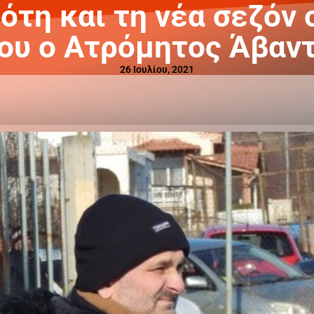
ότη και τη νέα σεζόν 
ου ο Ατρόμητος Άβαν
26 Ιουλίου, 2021