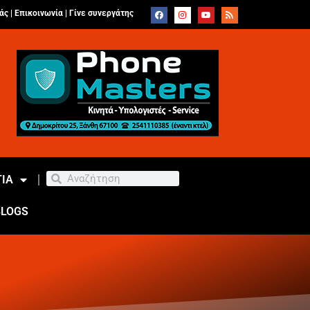
άς |
Επικοινωνία
|
Γίνε συνεργάτης
ΙΑ
BLOGS