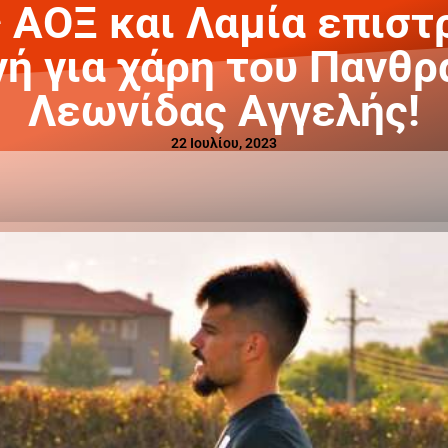
 ΑΟΞ και Λαμία επιστ
ή για χάρη του Πανθρ
Λεωνίδας Αγγελής!
22 Ιουλίου, 2023