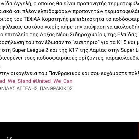
ωνίδα Αγγελή, ο οποίος θα είναι προπονητής τερματοφυλ
κιακά και πλέον ελπιδοφόρων προπονητών τερματοφυλά
οιτος του ΤΕΦΑΑ Κομοτηνής με ειδικότητα το ποδόσφαιρ
οφύλακας ωστόσο νωρίς πήρε την απόφαση να ακολουθήσ
ο επιτελείο της Δόξας Νέου Σιδηροχωρίου, της Ελπίδας
ροσήλωση του τον έδωσαν το “εισιτήριο” για τα Κ15 και
στη Super League 2 και της Κ17 της Λαμίας στην Super L
διευρύνει τους ποδοσφαιρικούς ορίζοντες, παρακολουθ
.
την οικογένεια του Πανθρακικού και σου ευχόμαστε πολλ
ted_We_Stand
#United_We_Can
ΩΝΙΔΑΣ ΑΓΓΕΛΗΣ
,
ΠΑΝΘΡΑΚΙΚΟΣ