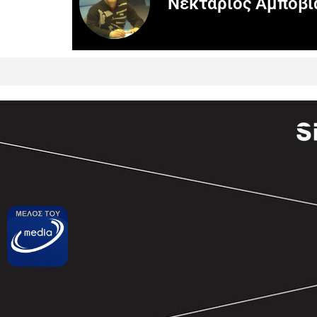
Νεκτάριος Αμποβι