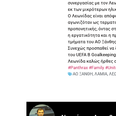
συνεργασίας με τον Λε
εκ των μικρότερων ηλι
Ο Λεωνίδας είναι απόφ
αγωνιζόταν ως τερματ
προπονητικής, όντας στ
η εργατικότητα και η π
τμήματα του ΑΟ Ξάνθης 
Συνεχώς προσπαθεί να 
του UEFA B Goalkeeping
Λεωνίδα καλώς ήρθες σ
#Panthrax
#Family
#Uni
ΑΟ ΞΑΝΘΗ
,
ΛΑΜΙΑ
,
ΛΕ