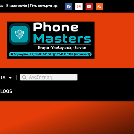
άς |
Επικοινωνία
|
Γίνε συνεργάτης
ΙΑ
BLOGS