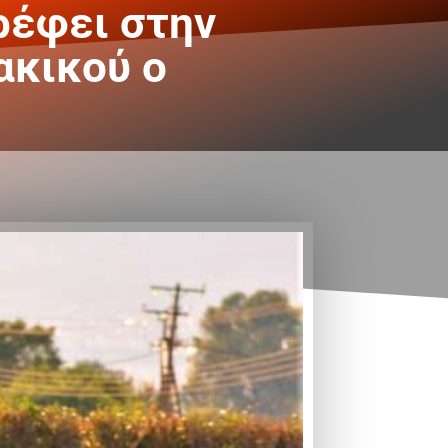
ρέφει στην
ακικού ο