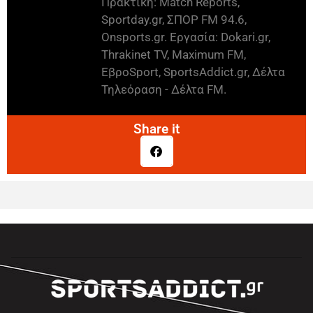
Πρακτική: Match Reports,
Sportday.gr, ΣΠΟΡ FM 94.6,
Onsports.gr. Εργασία: Dokari.gr,
Thrakinet TV, Maximum FM,
ΕβροSport, SportsAddict.gr, Δέλτα
Τηλεόραση - Δέλτα FM.
Share it