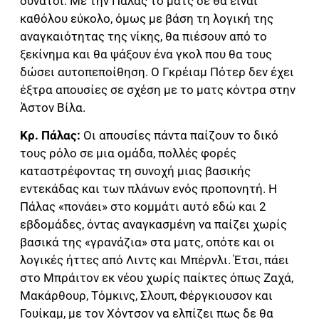
δυνατοί. Με την Πάλας το ματς δε θα είναι
καθόλου εύκολο, όμως με βάση τη λογική της
αναγκαιότητας της νίκης, θα πιέσουν από το
ξεκίνημα και θα ψάξουν ένα γκολ που θα τους
δώσει αυτοπεποίθηση. Ο Γκρέιαμ Πότερ δεν έχει
έξτρα απουσίες σε σχέση με το ματς κόντρα στην
Άστον Βίλα.
Κρ. Πάλας:
Οι απουσίες πάντα παίζουν το δικό
τους ρόλο σε μια ομάδα, πολλές φορές
καταστρέφοντας τη συνοχή μιας βασικής
εντεκάδας και των πλάνων ενός προπονητή. Η
Πάλας «πονάει» στο κομμάτι αυτό εδώ και 2
εβδομάδες, όντας αναγκασμένη να παίζει χωρίς
βασικά της «γρανάζια» στα ματς, οπότε και οι
λογικές ήττες από Λιντς και Μπέρνλι. Έτσι, πάει
στο Μπράιτον εκ νέου χωρίς παίκτες όπως Ζαχά,
Μακάρθουρ, Τόμκινς, Σλουπ, Φέργκιουσον και
Γουίκαμ, με τον Χόντσον να ελπίζει πως δε θα